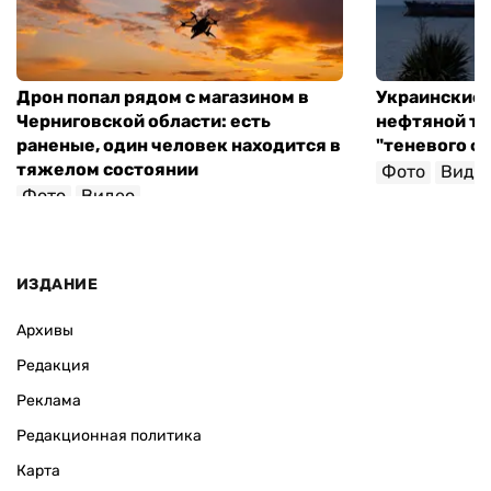
Дрон попал рядом с магазином в
Украинские 
Черниговской области: есть
нефтяной та
раненые, один человек находится в
"теневого ф
тяжелом состоянии
Фото
Виде
Фото
Видео
ИЗДАНИЕ
Архивы
Редакция
Реклама
Редакционная политика
Карта