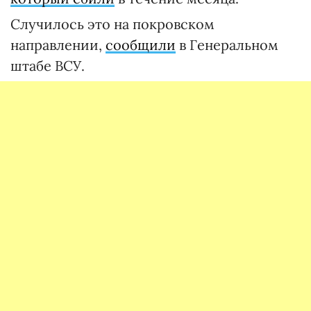
Случилось это на покровском
направлении,
сообщили
в Генеральном
штабе ВСУ.