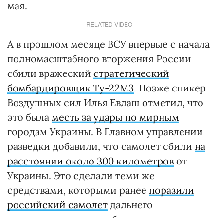
мая.
RELATED VIDEO
А в прошлом месяце ВСУ впервые с начала
полномасштабного вторжения России
сбили вражеский
стратегический
бомбардировщик Ту-22М3
. Позже спикер
Воздушных сил Илья Евлаш отметил, что
это была
месть за удары по мирным
городам Украины. В Главном управлении
разведки добавили, что самолет сбили
на
расстоянии около 300 километров
от
Украины. Это сделали теми же
средствами, которыми ранее
поразили
российский самолет
дальнего