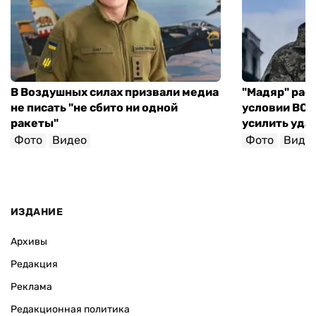
В Воздушных силах призвали медиа
"Мадяр" расс
не писать "не сбито ни одной
условии ВСУ 
ракеты"
усилить уда
Фото
Видео
Фото
Виде
ИЗДАНИЕ
Архивы
Редакция
Реклама
Редакционная политика