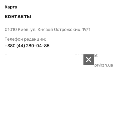
Карта
КОНТАКТЫ
01010 Киев, ул. Князей Острожских, 19/1
Телефон редакции:
+380 (44) 280-04-85
Электронная почта редакции:
zn94@ukr.net
Электронная почта службы новостей:
editor@zn.ua
СОЦСЕТИ
ПОДДЕРЖАТЬ ZN.UA
Поддержать независимую
журналистику!