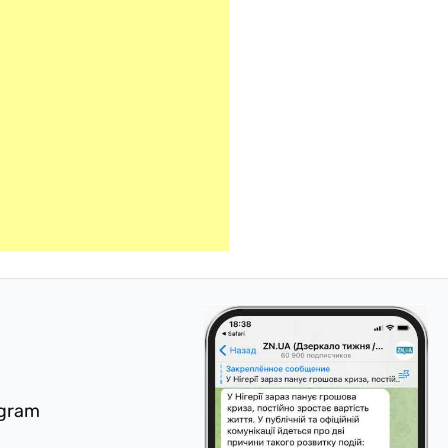
egram