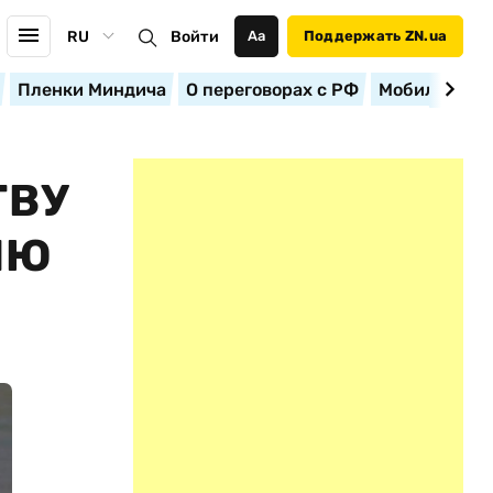
RU
Войти
Аа
Поддержать ZN.ua
Пленки Миндича
О переговорах с РФ
Мобилизация
ТВУ
ИЮ