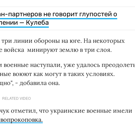
н-партнеров не говорит глупостей о
лении — Кулеба
 три линии обороны на юге. На некоторых
ие войска минируют землю в три слоя.
и военные наступали, уже удалось преодолет
ые воюют как могут в таких условиях.
но", - добавила она.
RELATED VIDEO
чук отметил, что украинские военные имели
овопрокоповка.