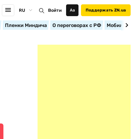
RU
Войти
Аа
Поддержать ZN.ua
Пленки Миндича
О переговорах с РФ
Мобилизация