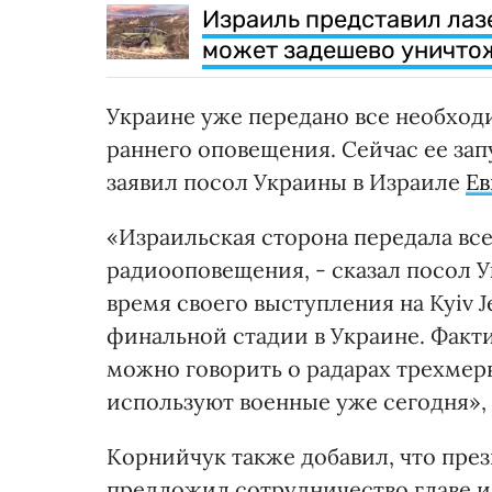
Израиль представил лаз
может задешево уничтож
Украине уже передано все необход
раннего оповещения. Сейчас ее зап
заявил посол Украины в Израиле
Ев
«Израильская сторона передала вс
радиооповещения, - сказал посол 
время своего выступления на Kyiv J
финальной стадии в Украине. Факти
можно говорить о радарах трехмерн
используют военные уже сегодня»,
Корнийчук также добавил, что пре
предложил сотрудничество главе и