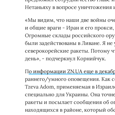
Нетаньяху в вопросе уничтожения 
«Мы видим, что наши две войны оче
и общие враги - Иран и его прокси
Огромные склады российского оруж
были задействованы в Ливане. Я не
северокорейские ракеты. Потому чт
день», - подчеркнул Корнийчук.
П
о информации ZN.UA еще в декабр
раннего/умного оповещения. Как со
Tzeva Adom, применяемая в Израил
специально для Украины. Она точн
ракеты и посылает сообщения об о
находящихся в районе, который об