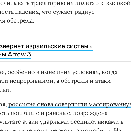
ссчитывать траекторию их полета и с высокой
еста падения, что сужает радиус
я обстрела.
азвернет израильские системы
ы Arrow 3
е, особенно в нынешних условиях, когда
чти непрерывными, а обстрелы и атаки
тки.
ря,
россияне снова совершили массированну
сть погибшие и раненые, повреждена
зультате атаки ударными беспилотниками в
ны жилые дома, церковь, автомобили. На