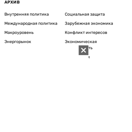
АРХИВ
Внутренняя политика
Социальная защита
Международная политика
Зарубежная экономика
Макроуровень
Конфликт интересов
Энергорынок
Экономическая
безопасность
Приватизация
Персоналии
Экономика регионов
Социум
Наука
История
Технологии
Круг семьи
Среда обитания
Туризм
Церковь
Собственность
Культура
Использование материалов «ZN.UA» разрешается при