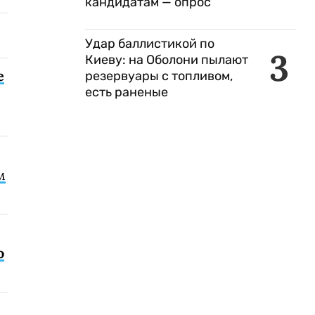
кандидатам — опрос
Удар баллистикой по
3
Киеву: на Оболони пылают
е
резервуары с топливом,
есть раненые
м
о