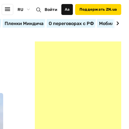
RU
Войти
Аа
Поддержать ZN.ua
Пленки Миндича
О переговорах с РФ
Мобилизация