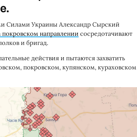
е.
и Силами Украины Александр Сырский
а покровском направлении
сосредотачивают
олков и бригад.
пательные действия и пытаются захватить
овском, покровском, купянском, кураховском