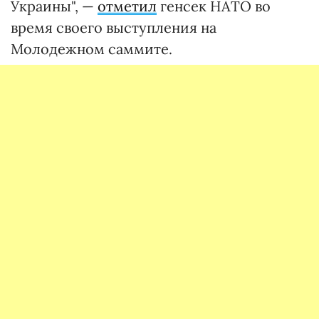
Украины", —
отметил
генсек НАТО во
время своего выступления на
Молодежном саммите.