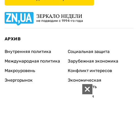
ЗЕРКАЛО НЕДЕЛИ
не подводим с 1994-го года
АРХИВ
Внутренняя политика
Социальная защита
Международная политика
Зарубежная экономика
Макроуровень
Конфликт интересов
Энергорынок
Экономическая
безопасность
Приватизация
Персоналии
Экономика регионов
Социум
Наука
История
Технологии
Круг семьи
Среда обитания
Туризм
Церковь
Собственность