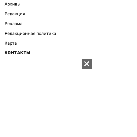
Архивы
Редакция
Реклама
Редакционная политика
Карта
КОНТАКТЫ
01010 Киев, ул. Князей Острожских, 19/1
Телефон редакции:
+380 (44) 280-04-85
Электронная почта редакции:
zn94@ukr.net
Электронная почта службы новостей:
editor@zn.ua
СОЦСЕТИ