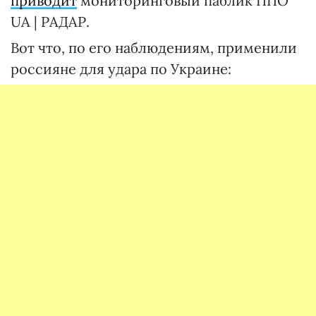
приводит
мониторинговый паблик ППО
UA | РАДАР.
Вот что, по его наблюдениям, применили
россияне для удара по Украине: