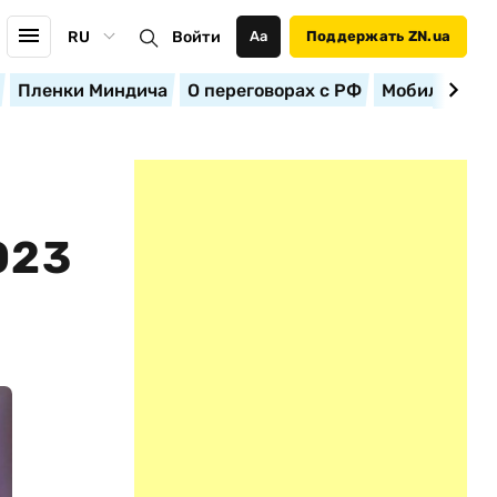
RU
Войти
Аа
Поддержать ZN.ua
Пленки Миндича
О переговорах с РФ
Мобилизация
023