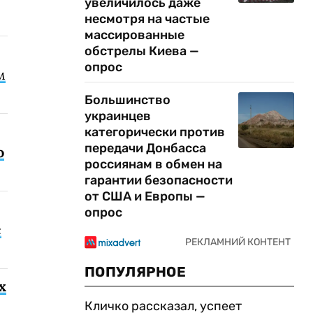
увеличилось даже
несмотря на частые
массированные
обстрелы Киева —
опрос
м
Большинство
украинцев
категорически против
передачи Донбасса
о
россиянам в обмен на
гарантии безопасности
от США и Европы —
опрос
с
ПОПУЛЯРНОЕ
х
Кличко рассказал, успеет