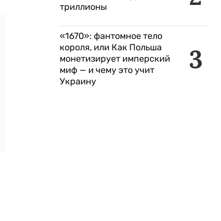
триллионы
«1670»: фантомное тело
короля, или Как Польша
3
монетизирует имперский
миф — и чему это учит
Украину