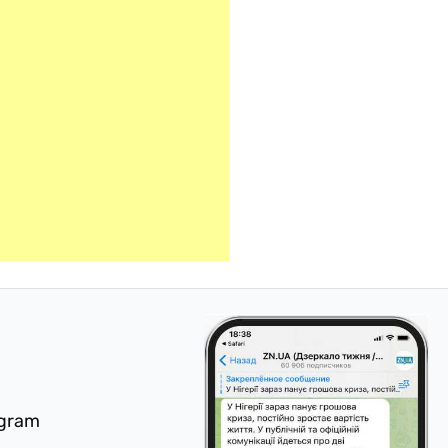
egram