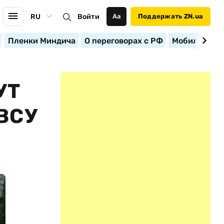
RU
Войти
Аа
Поддержать ZN.ua
Пленки Миндича
О переговорах с РФ
Мобилизация
УТ
ВСУ