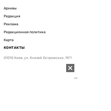
Архивы
Редакция
Реклама
Редакционная политика
Карта
КОНТАКТЫ
01010 Киев, ул. Князей Острожских, 19/1
Телефон редакции:
+380 (44) 280-04-85
Электронная почта редакции:
zn94@ukr.net
Электронная почта службы новостей:
editor@zn.ua
СОЦСЕТИ