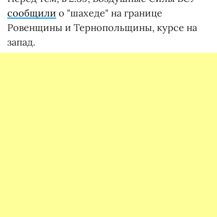
сообщили
о "шахеде" на границе
Ровенщины и Тернопольщины, курсе на
запад.