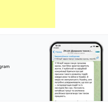
egram