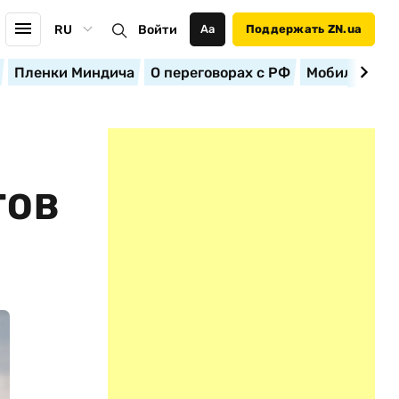
RU
Войти
Аа
Поддержать ZN.ua
Пленки Миндича
О переговорах с РФ
Мобилизация
ТОВ