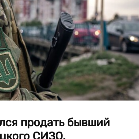
лся продать бывший
цкого СИЗО.