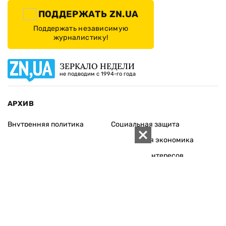
ПОДДЕРЖАТЬ ZN.UA
Поддержать независимую
журналистику!
ЗЕРКАЛО НЕДЕЛИ
не подводим с 1994-го года
АРХИВ
Внутренняя политика
Социальная защита
Международная политика
Зарубежная экономика
Макроуровень
Конфликт интересов
Энергорынок
Экономическая
безопасность
Приватизация
Персоналии
Экономика регионов
Социум
Наука
История