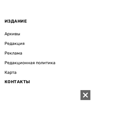
ИЗДАНИЕ
Архивы
Редакция
Реклама
Редакционная политика
Карта
КОНТАКТЫ
01010 Киев, ул. Князей Острожских, 19/1
Телефон редакции:
+380 (44) 280-04-85
Электронная почта редакции:
zn94@ukr.net
Электронная почта службы новостей:
editor@zn.ua
СОЦСЕТИ