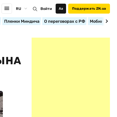
RU
Войти
Аа
Поддержать ZN.ua
Пленки Миндича
О переговорах с РФ
Мобилизация
СЫНА