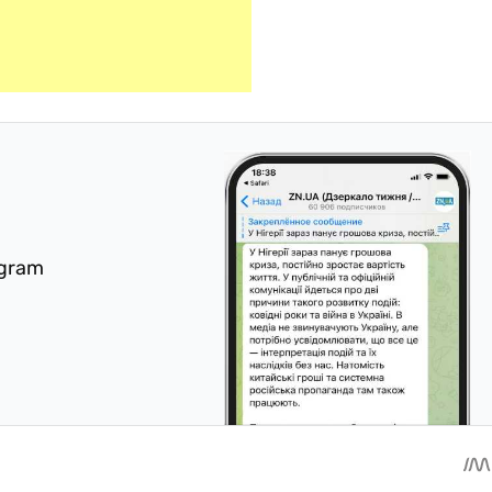
egram