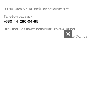
01010 Киев, ул. Князей Острожских, 19/1
Телефон редакции:
+380 (44) 280-04-85
Электронная почта редакции:
zn94@ukr.net
Электронная почта службы новостей:
editor@zn.ua
СОЦСЕТИ
ПОДДЕРЖАТЬ ZN.UA
Поддержать независимую
журналистику!
ЗЕРКАЛО НЕДЕЛИ
не подводим с 1994-го года