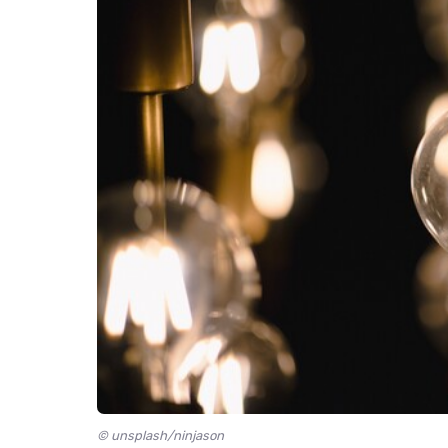
© unsplash/ninjason