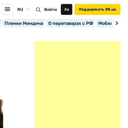
RU
Войти
Аа
Поддержать ZN.ua
Пленки Миндича
О переговорах с РФ
Мобилизация