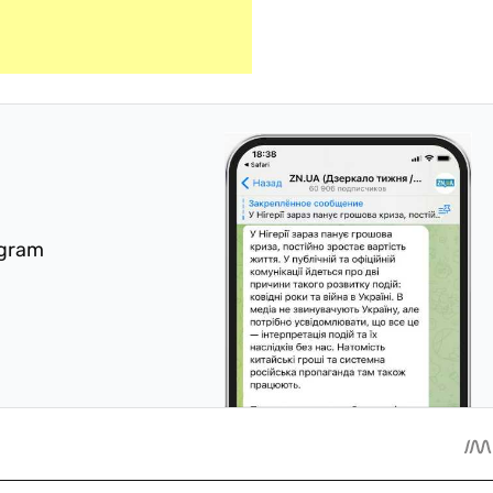
egram