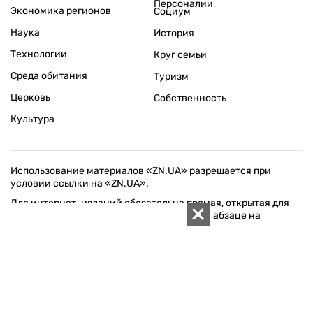
Персоналии
Экономика регионов
Социум
Наука
История
Технологии
Круг семьи
Среда обитания
Туризм
Церковь
Собственность
Культура
Использование материалов «ZN.UA» разрешается при
условии ссылки на «ZN.UA».
Для интернет-изданий обязательна прямая, открытая для
поисковых систем, гиперссылка в первом абзаце на
конкретный материал.
Любое копирование, перепечатка или воспроизведение
фотографических и видео материалов, содержащих ссылку
на Getty Images, строго запрещается.
Материалы в блоке "Новости компаний" публикуются на
правах рекламы.