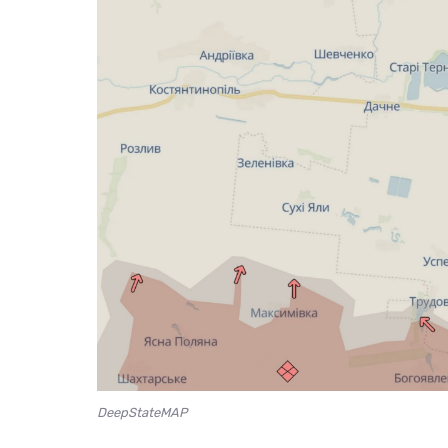
DeepStateMAP