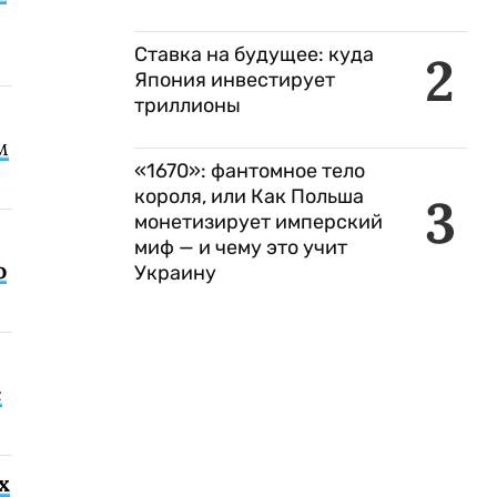
Ставка на будущее: куда
2
Япония инвестирует
триллионы
м
«1670»: фантомное тело
короля, или Как Польша
3
монетизирует имперский
миф — и чему это учит
о
Украину
с
х