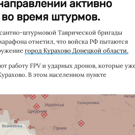
 направлении активно
 во время штурмов.
есантно-штурмовой Таврической бригады
арафона отметил, что войска РФ пытаются
кружение
город Курахово Донецкой области.
ют работу FPV и ударных дронов, которые уж
Курахово. В этом населенном пункте