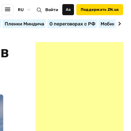
RU
Войти
Аа
Поддержать ZN.ua
Пленки Миндича
О переговорах с РФ
Мобилизация
 В