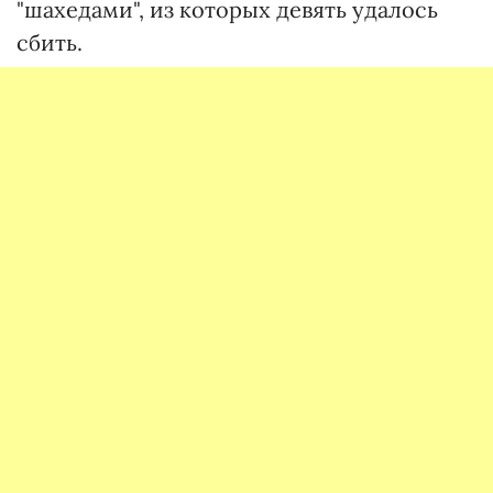
"шахедами", из которых девять удалось
сбить.