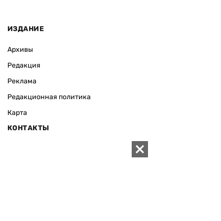
ИЗДАНИЕ
Архивы
Редакция
Реклама
Редакционная политика
Карта
КОНТАКТЫ
01010 Киев, ул. Князей Острожских, 19/1
Телефон редакции:
+380 (44) 280-04-85
Электронная почта редакции:
zn94@ukr.net
Электронная почта службы новостей:
editor@zn.ua
СОЦСЕТИ