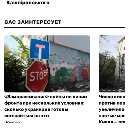
ВАС ЗАИНТЕРЕСУЕТ
«Замораживание» войны по линии
Число киевл
фронта при нескольких условиях:
против пере
сколько украинцев готовы
увеличилось
согласиться на это
частые мас
Киева — опр
Видео
Видео