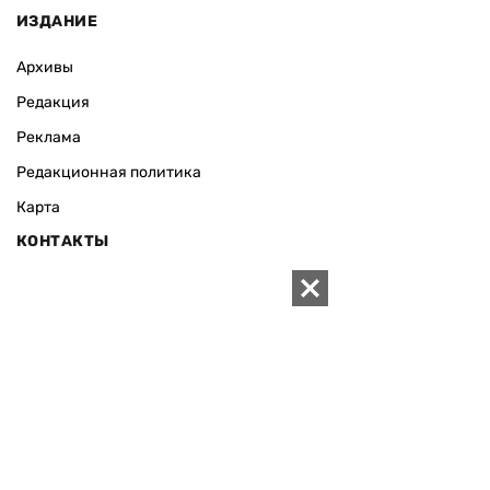
ИЗДАНИЕ
Архивы
Редакция
Реклама
Редакционная политика
Карта
КОНТАКТЫ
01010 Киев, ул. Князей Острожских, 19/1
Телефон редакции:
+380 (44) 280-04-85
Электронная почта редакции:
zn94@ukr.net
Электронная почта службы новостей:
editor@zn.ua
СОЦСЕТИ