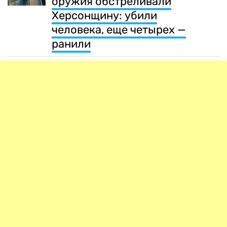
оружия обстреливали
Херсонщину: убили
человека, еще четырех —
ранили