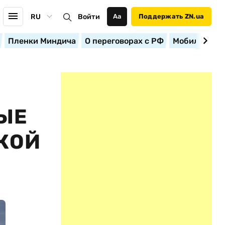
RU
Войти
Аа
Поддержать ZN.ua
Пленки Миндича
О переговорах с РФ
Мобилизация
ЫЕ
КОЙ