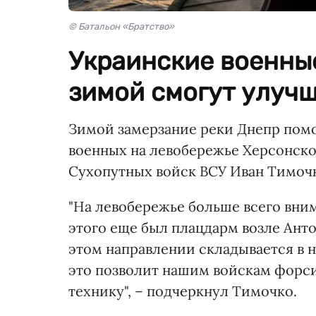
© Батальон «Братство»
Украинские военны
зимой смогут улучш
Зимой замерзание реки Днепр пом
военных на левобережье Херсонской
Сухопутных войск ВСУ Иван Тимоч
"На левобережье больше всего вним
этого еще был плацдарм возле Анто
этом направлении складывается в н
это позволит нашим войскам форси
технику", – подчеркнул Тимочко.