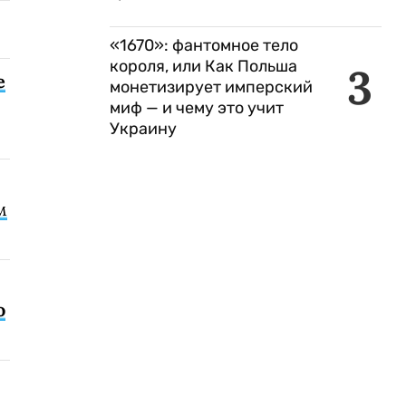
«1670»: фантомное тело
короля, или Как Польша
3
е
монетизирует имперский
миф — и чему это учит
Украину
м
о