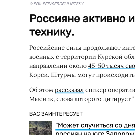
© EPA-EFE/SERGEI ILNITSKY
Россияне активно 
технику.
Российские силы продолжают инте
военных с территории Курской обл
направлении около
45-50 тысяч с
Кореи. Штурмы могут происходить с
Об этом
рассказал
спикер оператив
Мысник, слова которого цитирует "
ВАС ЗАИНТЕРЕСУЕТ
"Может случиться со дн
россиян на юге Запорож