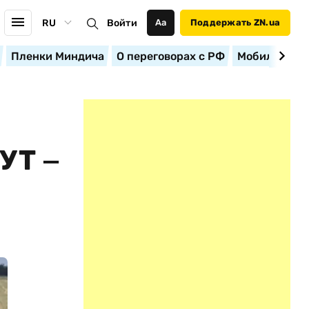
RU
Войти
Аа
Поддержать ZN.ua
Пленки Миндича
О переговорах с РФ
Мобилизация
УТ ‒