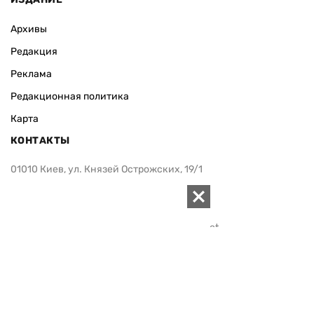
Архивы
Редакция
Реклама
Редакционная политика
Карта
КОНТАКТЫ
01010 Киев, ул. Князей Острожских, 19/1
Телефон редакции:
+380 (44) 280-04-85
Электронная почта редакции:
zn94@ukr.net
Электронная почта службы новостей:
editor@zn.ua
СОЦСЕТИ