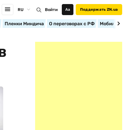
RU
Войти
Аа
Поддержать ZN.ua
Пленки Миндича
О переговорах с РФ
Мобилизация
В