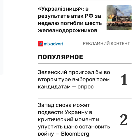
«Укрзалізниця»: в
результате атак РФ за
неделю погибли шесть
железнодорожников
ПОПУЛЯРНОЕ
Зеленский проиграл бы во
1
втором туре выборов трем
кандидатам — опрос
Запад снова может
подвести Украину в
2
критический момент и
упустить шанс остановить
войну — Bloomberg