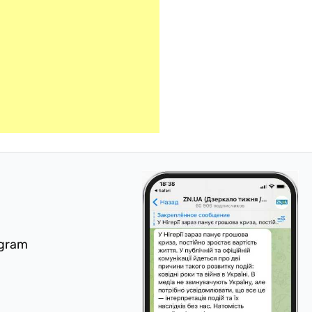
egram