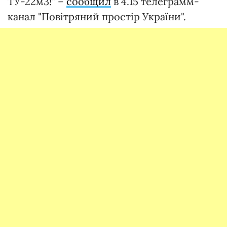
ТУ-22м3!" –
сообщил
в 4.15 телеграмм-
канал "Повітряний простір України".