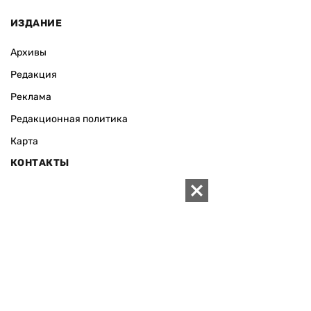
ИЗДАНИЕ
Архивы
Редакция
Реклама
Редакционная политика
Карта
КОНТАКТЫ
01010 Киев, ул. Князей Острожских, 19/1
Телефон редакции:
+380 (44) 280-04-85
Электронная почта редакции:
zn94@ukr.net
Электронная почта службы новостей:
editor@zn.ua
СОЦСЕТИ