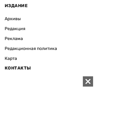
ИЗДАНИЕ
Архивы
Редакция
Реклама
Редакционная политика
Карта
КОНТАКТЫ
01010 Киев, ул. Князей Острожских, 19/1
Телефон редакции:
+380 (44) 280-04-85
Электронная почта редакции:
zn94@ukr.net
Электронная почта службы новостей:
editor@zn.ua
СОЦСЕТИ