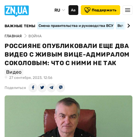
RU
Аа
Поддержать
Смена правительства и руководства ВСУ
Вступление
ВАЖНЫЕ ТЕМЫ
ГЛАВНАЯ
ВОЙНА
РОССИЯНЕ ОПУБЛИКОВАЛИ ЕЩЕ ДВА
ВИДЕО С ЖИВЫМ ВИЦЕ-АДМИРАЛОМ
СОКОЛОВЫМ: ЧТО С НИМИ НЕ ТАК
Видео
27 сентября, 2023, 12:56
Поделиться