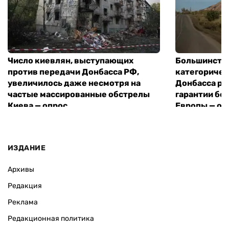
Число киевлян, выступающих
Большинств
против передачи Донбасса РФ,
категоричес
увеличилось даже несмотря на
Донбасса ро
частые массированные обстрелы
гарантии бе
Киева — опрос
Европы — оп
ИЗДАНИЕ
Архивы
Редакция
Реклама
Редакционная политика