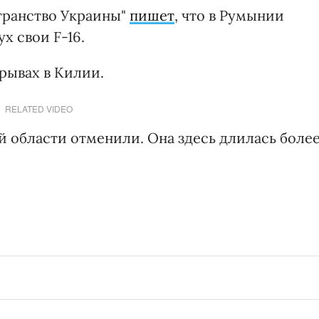
транство Украины"
пишет
, что в Румынии
х свои F-16.
рывах в Килии.
RELATED VIDEO
ой области отменили. Она здесь длилась боле