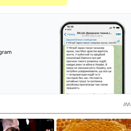
egram