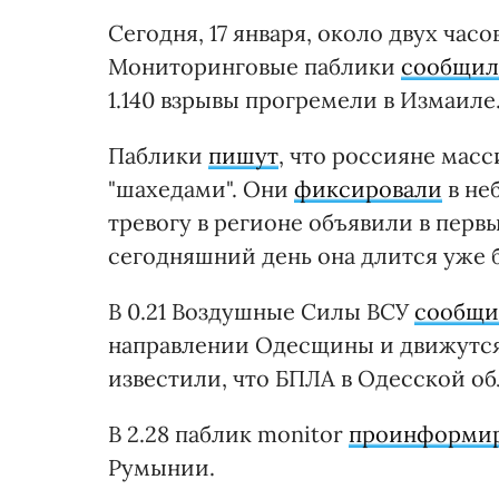
Сегодня, 17 января, около двух час
Мониторинговые паблики
сообщи
1.140 взрывы прогремели в Измаиле
Паблики
пишут
, что россияне мас
"шахедами". Они
фиксировали
в не
тревогу в регионе объявили в перв
сегодняшний день она длится уже б
В 0.21 Воздушные Силы ВСУ
сообщи
направлении Одесщины и движутся и
известили, что БПЛА в Одесской об
В 2.28 паблик monitor
проинформи
Румынии.