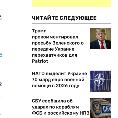
е
ЧИТАЙТЕ СЛЕДУЮЩЕЕ
Трамп
прокомментировал
просьбу Зеленского о
передаче Украине
м
перехватчиков для
Patriot
НАТО выделит Украине
70 млрд евро военной
о
помощи в 2026 году
СБУ сообщила об
ударах по кораблям
с
ФСБ и российскому НПЗ