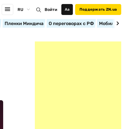
RU
Войти
Аа
Поддержать ZN.ua
Пленки Миндича
О переговорах с РФ
Мобилизация