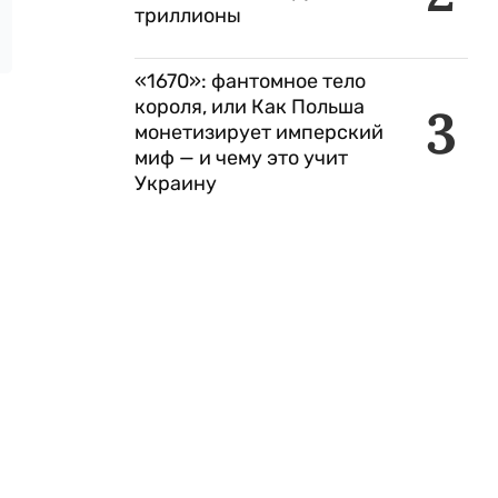
триллионы
«1670»: фантомное тело
короля, или Как Польша
3
монетизирует имперский
миф — и чему это учит
Украину