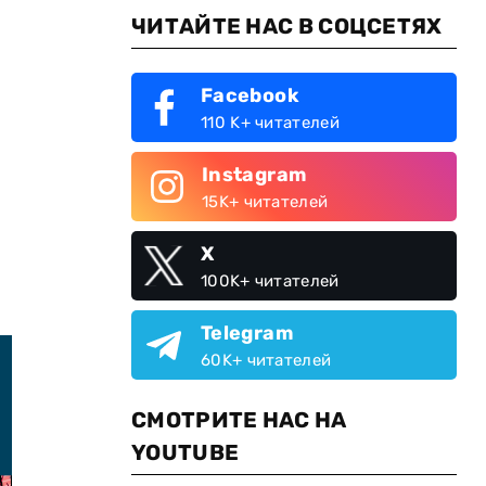
ЧИТАЙТЕ НАС В СОЦСЕТЯХ
Facebook
110 K+ читателей
Instagram
15K+ читателей
X
100K+ читателей
Telegram
60K+ читателей
СМОТРИТЕ НАС НА
YOUTUBE