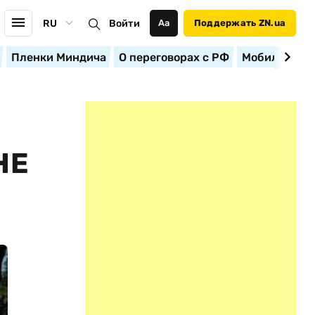
RU
Войти
Аа
Поддержать ZN.ua
Пленки Миндича
О переговорах с РФ
Мобилизация
НЕ