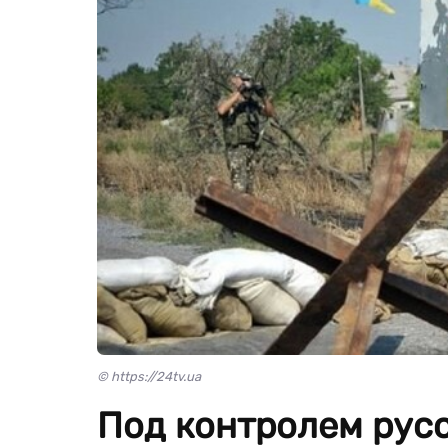
© https://24tv.ua
Под контролем рус