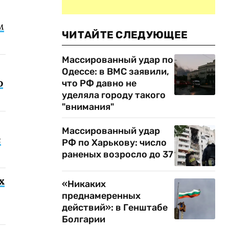
м
ЧИТАЙТЕ СЛЕДУЮЩЕЕ
Массированный удар по
Одессе: в ВМС заявили,
о
что РФ давно не
уделяла городу такого
"внимания"
Массированный удар
с
РФ по Харькову: число
раненых возросло до 37
х
«Никаких
преднамеренных
действий»: в Генштабе
Болгарии