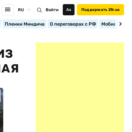
RU
Войти
Аа
Поддержать ZN.ua
Пленки Миндича
О переговорах с РФ
Мобилизация
ИЗ
ШАЯ