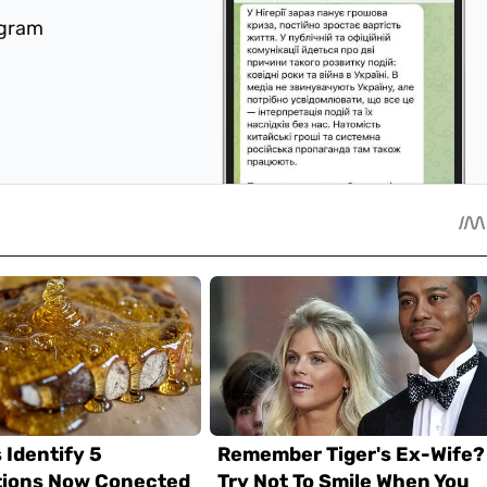
egram