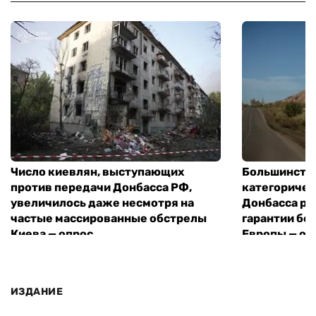
Число киевлян, выступающих
Большинств
против передачи Донбасса РФ,
категоричес
увеличилось даже несмотря на
Донбасса ро
частые массированные обстрелы
гарантии бе
Киева — опрос
Европы — оп
ИЗДАНИЕ