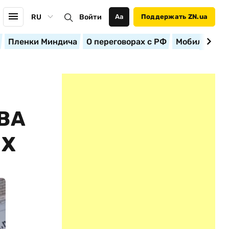
RU
Войти
Аа
Поддержать ZN.ua
Пленки Миндича
О переговорах с РФ
Мобилизация
ВА
ЫХ