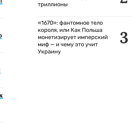
м
триллионы
«1670»: фантомное тело
короля, или Как Польша
3
о
монетизирует имперский
миф — и чему это учит
Украину
с
х