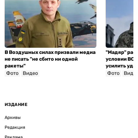
В Воздушных силах призвали медиа
"Мадяр" расс
не писать "не сбито ни одной
условии ВСУ 
ракеты"
усилить уда
Фото
Видео
Фото
Виде
ИЗДАНИЕ
Архивы
Редакция
Реклама