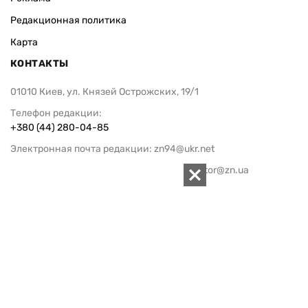
Редакционная политика
Карта
КОНТАКТЫ
01010 Киев, ул. Князей Острожских, 19/1
Телефон редакции:
+380 (44) 280-04-85
Электронная почта редакции:
zn94@ukr.net
Электронная почта службы новостей:
editor@zn.ua
СОЦСЕТИ
ПОДДЕРЖАТЬ ZN.UA
Поддержать независимую
журналистику!