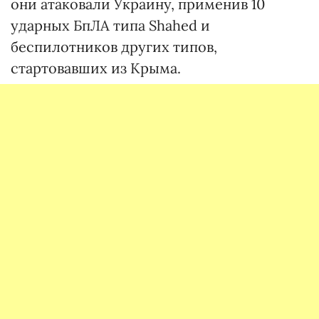
они атаковали Украину, применив 10
ударных БпЛА типа Shahed и
беспилотников других типов,
стартовавших из Крыма.