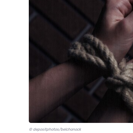
© depositphotos/belchonock