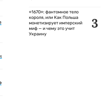
«1670»: фантомное тело
короля, или Как Польша
3
е
монетизирует имперский
миф — и чему это учит
Украину
м
о