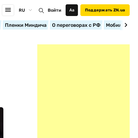
RU
Войти
Аа
Поддержать ZN.ua
Пленки Миндича
О переговорах с РФ
Мобилизация