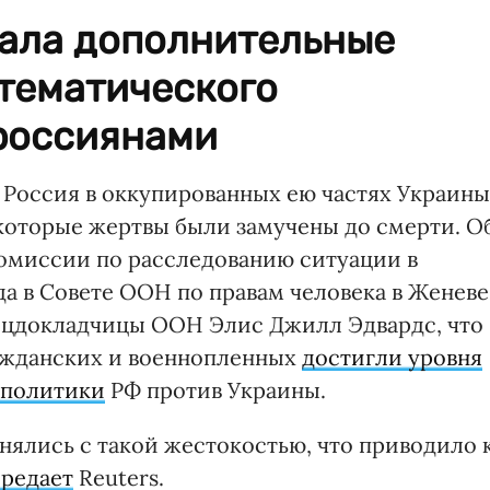
ала дополнительные
стематического
россиянами
Россия в оккупированных ею частях Украины
которые жертвы были замучены до смерти. О
Комиссии по расследованию ситуации в
да в Совете ООН по правам человека в Женеве
пецдокладчицы ООН Элис Джилл Эдвардс, что
ажданских и военнопленных
достигли уровня
 политики
РФ против Украины.
нялись с такой жестокостью, что приводило 
ередает
Reuters.