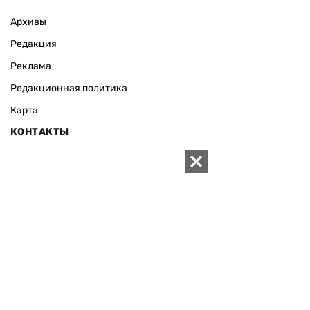
Архивы
Редакция
Реклама
Редакционная политика
Карта
КОНТАКТЫ
01010 Киев, ул. Князей Острожских, 19/1
Телефон редакции:
+380 (44) 280-04-85
Электронная почта редакции:
zn94@ukr.net
Электронная почта службы новостей:
editor@zn.ua
СОЦСЕТИ