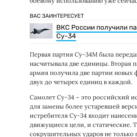
боевому использованию уже сейчас
ВАС ЗАИНТЕРЕСУЕТ
ВКС России получили п
Су-34
Первая партия Су-34М была передан
насчитывала две единицы. Вторая п
армия получила две партии новых 
двух до четырех единиц в каждой.
Самолет Су-34 – это российский и
для замены более устаревшей верс
истребителя Су-34 входит нанесени
движущиеся цели, и статические. 
сокрушительных ударов не только