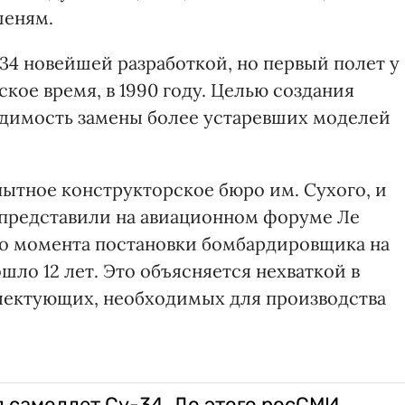
шеням.
34 новейшей разработкой, но первый полет у
кое время, в 1990 году. Целью создания
димость замены более устаревших моделей
пытное конструкторское бюро им. Сухого, и
4 представили на авиационном форуме Ле
до момента постановки бомбардировщика на
ло 12 лет. Это объясняется нехваткой в
лектующих, необходимых для производства
л самоллет Су-34. До этого росСМИ