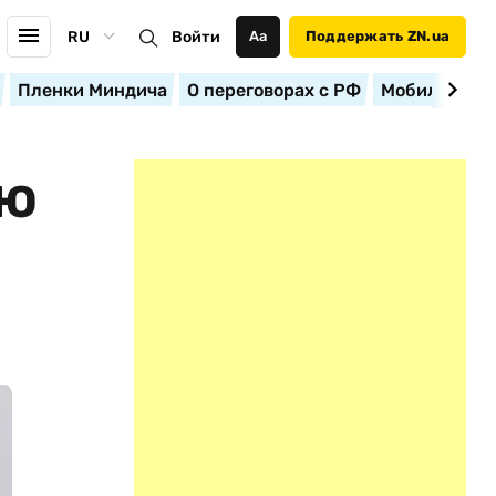
RU
Войти
Аа
Поддержать ZN.ua
Пленки Миндича
О переговорах с РФ
Мобилизация
ИЮ