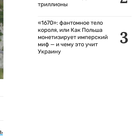
триллионы
«1670»: фантомное тело
короля, или Как Польша
3
монетизирует имперский
миф — и чему это учит
Украину
ь