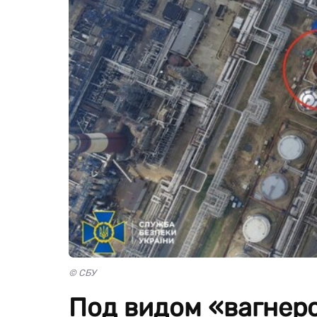
© СБУ
Под видом «вагнеро