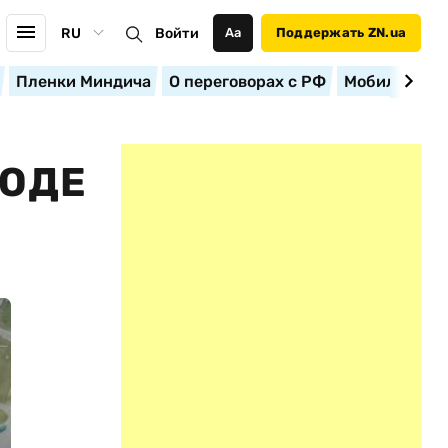
RU
Войти
Аа
Поддержать ZN.ua
Пленки Миндича
О переговорах с РФ
Мобилизация
ВОДЕ