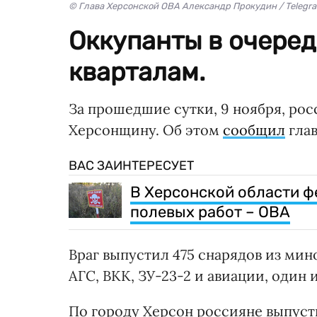
© Глава Херсонской ОВА Александр Прокудин / Telegr
Оккупанты в очеред
кварталам.
За прошедшие сутки, 9 ноября, рос
Херсонщину. Об этом
сообщил
глав
ВАС ЗАИНТЕРЕСУЕТ
В Херсонской области ф
полевых работ – ОВА
Враг выпустил 475 снарядов из мино
АГС, ВКК, ЗУ-23-2 и авиации, один 
По городу Херсон россияне выпусти