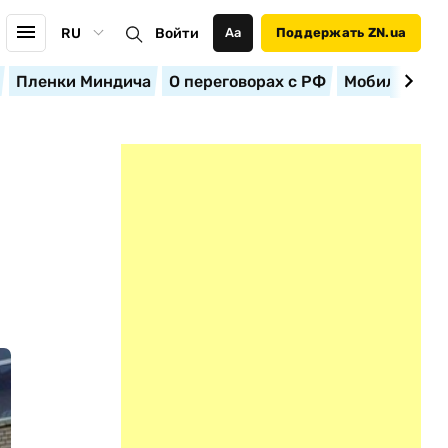
RU
Войти
Аа
Поддержать ZN.ua
Пленки Миндича
О переговорах с РФ
Мобилизация