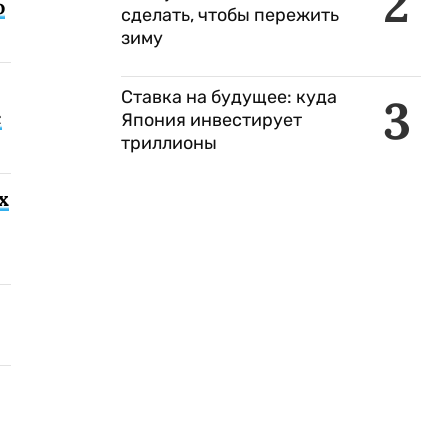
2
о
сделать, чтобы пережить
зиму
Ставка на будущее: куда
3
с
Япония инвестирует
триллионы
х