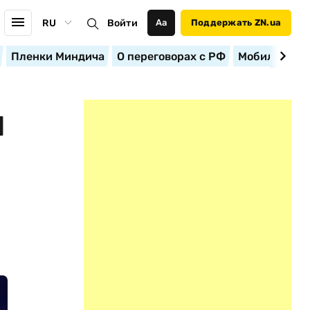
RU
Войти
Аа
Поддержать ZN.ua
Пленки Миндича
О переговорах с РФ
Мобилизация
Й