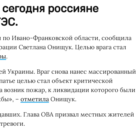
 сегодня россияне
ЭС.
ли по Ивано-Франковской области, сообщила
рации Светлана Онищук. Целью врага стал
ры
.
ей Украины. Враг снова нанес массированный
патье целью стал объект критической
а возник пожар, к ликвидации которого были
бы», –
отметила
Онищук.
адавших. Глава ОВА призвал местных жителей
тревоги.