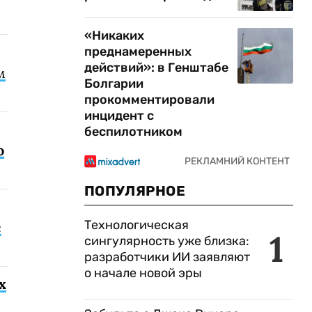
«Никаких
преднамеренных
действий»: в Генштабе
м
Болгарии
прокомментировали
инцидент с
беспилотником
о
ПОПУЛЯРНОЕ
Технологическая
с
1
сингулярность уже близка:
разработчики ИИ заявляют
о начале новой эры
х