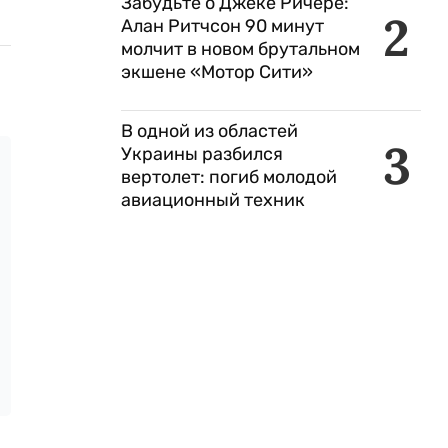
Забудьте о Джеке Ричере:
2
Алан Ритчсон 90 минут
молчит в новом брутальном
экшене «Мотор Сити»
В одной из областей
3
Украины разбился
вертолет: погиб молодой
авиационный техник