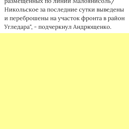
размещенных по линии Малоянисоль/
Никольское за последние сутки выведены
и переброшены на участок фронта в район
Угледара", - подчеркнул Андрющенко.