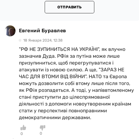
ОТПРАВИТЬ
Евгений Буравлев
18 Января 2024, 12:38
"РФ НЕ ЗУПИНИТЬСЯ НА УКРАЇНІ", як влучно
зазначив Дуда. РФія за путіна може лише
призупиниться, щоб перегрупуватися і
атакувати із новою силою. А ще, "ЗАРАЗ НЕ
ЧАС ДЛЯ ВТОМИ ВІД ВІЙНИ". НАТО та Європа
можуть дозволити собі втому лише після того,
як РФія розпадеться. А тоді, у напіввтомленому
стані приступити до цілеспрямованої
діяльності з допомоги новоутвореним країнам
стати у перспективі повноправними
демократичними державами.
0
0