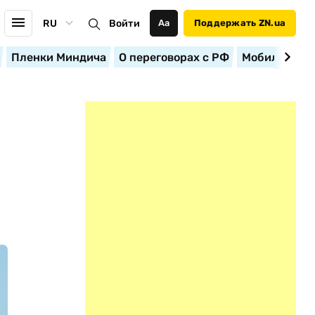
RU
Войти
Аа
Поддержать ZN.ua
Пленки Миндича
О переговорах с РФ
Мобилизация