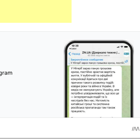
egram