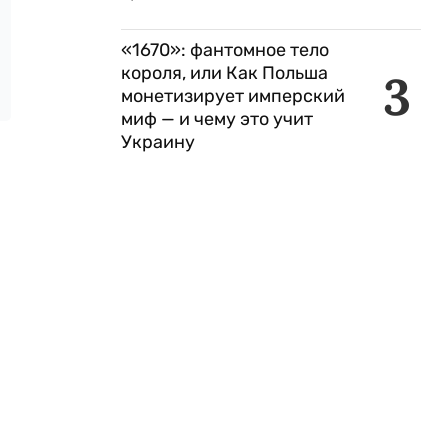
«1670»: фантомное тело
короля, или Как Польша
3
монетизирует имперский
миф — и чему это учит
Украину