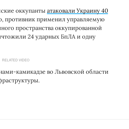
ийские оккупанты
атаковали Украину 40
го, противник применил управляемую
шного пространства оккупированной
ичтожили 24 ударных БпЛА и одну
RELATED VIDEO
онами-камикадзе во Львовской области
фраструктуры.