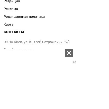
Редакция
Реклама
Редакционная политика
Карта
КОНТАКТЫ
01010 Киев, ул. Князей Острожских, 19/1
Телефон редакции:
+380 (44) 280-04-85
Электронная почта редакции:
zn94@ukr.net
Электронная почта службы новостей:
editor@zn.ua
СОЦСЕТИ
ПОДДЕРЖАТЬ ZN.UA